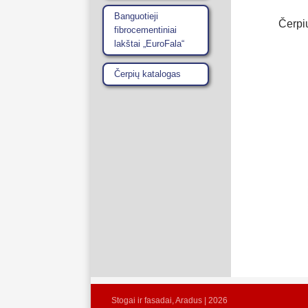
Banguotieji
Čerpi
fibrocementiniai
lakštai „EuroFala“
Čerpių katalogas
Stogai ir fasadai, Aradus | 2026