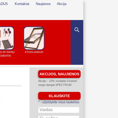
ADUS
Kontaktai
Naujienos
Akcija
Ų IR SIENŲ
STOGLANGIAI
EMENTAI
AKCIJOS, NAUJIENOS
Akcija – 10% nuolaida čerpinei
stogo dangai SPECTRUM
KLAUSKITE
*
- užpildykite visus laukelius