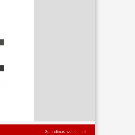
Sprendimas:
webidejos.lt