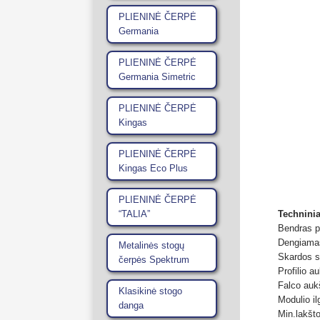
PLIENINĖ ČERPĖ
Germania
PLIENINĖ ČERPĖ
Germania Simetric
PLIENINĖ ČERPĖ
Kingas
PLIENINĖ ČERPĖ
Kingas Eco Plus
PLIENINĖ ČERPĖ
Technini
“TALIA”
Bendras p
Dengiamas
Metalinės stogų
Skardos s
čerpės Spektrum
Profilio a
Falco auk
Klasikinė stogo
Modulio il
danga
Min.lakšt