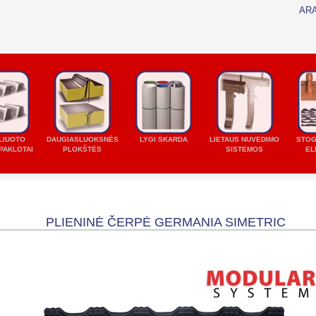
AR
LIUOTO
DAUGIASLUOKSNĖS
LYGI SKARDA
LIETAUS NUVEDIMO
STOG
PAKLOTAI
PLOKŠTĖS
SISTEMOS
EL
PEREITI PRIE TURINIO
RDINIAI
PLIENINĖ ČERPĖ GERMANIA SIMETRIC