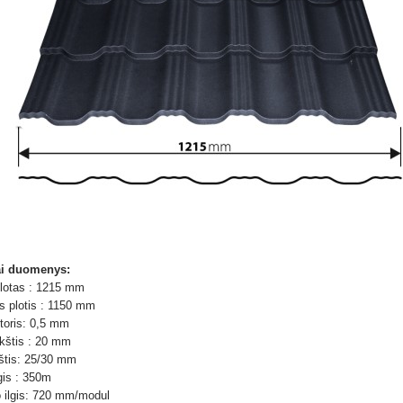
ai duomenys:
lotas : 1215 mm
 plotis : 1150 mm
toris: 0,5 mm
ukštis : 20 mm
štis: 25/30 mm
gis : 350m
o ilgis: 720 mm/modul