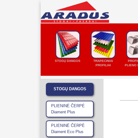
Paieška
STOGŲ DANGOS
TRAPECINIAI
PROFI
PROFILIAI
PLIENO 
STOGŲ DANGOS | FASADO APDAILA| SKA
STOGŲ DANGOS
PROFILIAI | LIETVAMZDŽIAI
PLIENINĖ ČERPĖ
Diament Plus
PLIENINĖ ČERPĖ
Diament Eco Plus