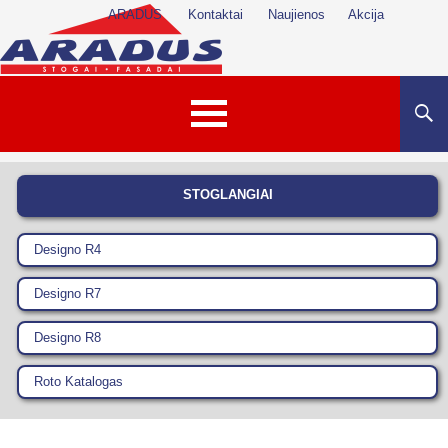
ARADUS
Kontaktai
Naujienos
Akcija
Paieška
PEREITI PRIE TURINIO
STOGLANGIAI
Designo R4
Designo R7
Designo R8
Roto Katalogas