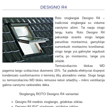
DESIGNO R4
Roto stoglangiai Designo R4 –
tradiciniai stoglangiai su vidurine
varstymo ašimi. Tai nauja stogo
langų karta. Roto Designo R4
pakuotėje esantis stogo langas
paruoštas montavimui, gamykloje
sumontuoti montavimo kronšteinai;
stogo lange yra galimybė reguliuoti
varčią po montavimo, lange yra
orlaidė.
Termoizoliacinis blokas WD
pagerina lango izoliacinius duomenis 15%. Tai padeda efektyviai išspręsti
kondensato susiformavimo ir terminių tiltų atsiradimo vietas. Stogo langa
su termoizoliaciniu WD bloku rėmuose neturi orlaidžių – mikro ventiliacija
galima varstymo rankenėlės dėka.
Stoglangių ROTO Designo R4 variantai:
Designo R4 medinis stoglangis, grūdintas stiklas
Designo R4 PVC stoglangis, grūdintas stiklas