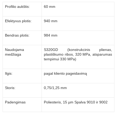
Profilio aukštis:
60 mm
Efektyvus plotis:
940 mm
Bendras plotis:
984 mm
Naudojama
S320GD (konstrukcinis plienas,
medžiaga
plastiškumo ribos, 320 MPa, atsparumas
tempimui 330 MPa)
Ilgis:
pagal kliento pageidavimą
Storis:
0,75/1,25 mm
Padengimas
Poliesteris, 15 µm Spalva 9010 ir 9002