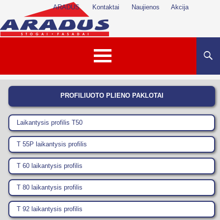
ARADUS
Kontaktai
Naujienos
Akcija
Paieška
PEREITI PRIE TURINIO
PROFILIUOTO PLIENO PAKLOTAI
Laikantysis profilis T50
T 55P laikantysis profilis
T 60 laikantysis profilis
T 80 laikantysis profilis
T 92 laikantysis profilis