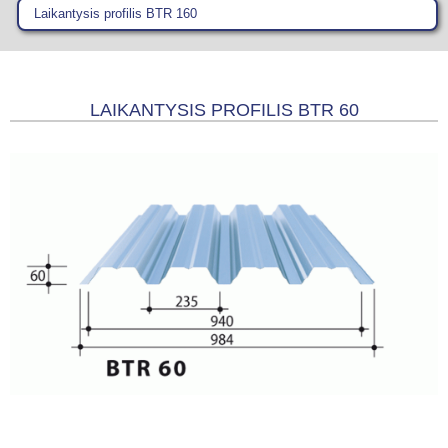
Laikantysis profilis BTR 160
LAIKANTYSIS PROFILIS BTR 60